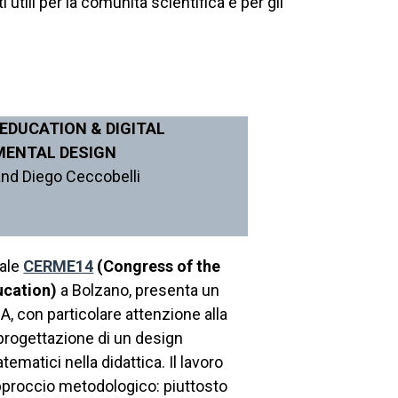
utili per la comunità scientifica e per gli
EDUCATION & DIGITAL
MENTAL DESIGN
 and Diego Ceccobelli
nale
CERME14
(Congress of the
ucation)
a Bolzano, presenta un
A, con particolare attenzione alla
progettazione di un design
matici nella didattica. Il lavoro
pproccio metodologico: piuttosto