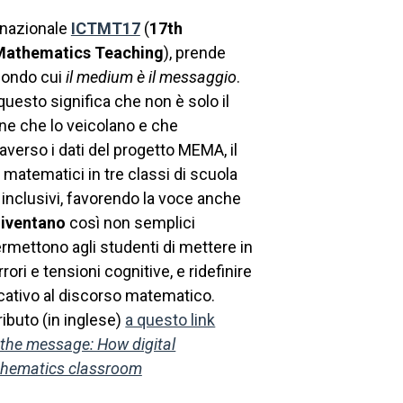
rnazionale
ICTMT17
(
17th
 Mathematics Teaching
), prende
condo cui
il medium è il messaggio
.
questo significa che non è solo il
ne che lo veicolano e che
averso i dati del progetto MEMA, il
atematici in tre classi di scuola
 inclusivi, favorendo la voce anche
iventano
così non semplici
rmettono agli studenti di mettere in
ri e tensioni cognitive, e ridefinire
icativo al discorso matematico.
ributo (in inglese)
a questo link
the message: How digital
athematics classroom