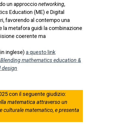
endo un approccio
networking
,
ics Education (ME) e Digital
ari, favorendo al contempo una
 la metafora guidi la combinazione
a visione coerente ma
(in inglese)
a questo link
 Blending mathematics education &
l design
25 con il seguente giudizio:
 della matematica attraverso un
le culturale matematico, e presenta