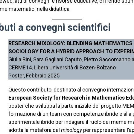
wed, atti di convegni e risorse educative, offrendo spunti 
eme matematici nella didattica.
buti a convegni scientifici
RESEARCH MIXOLOGY: BLENDING MATHEMATICS 
SOCIOLOGY FOR A HYBRID APPROACH TO EXPERI
Giulia Bini, Sara Gagliani Caputo, Pietro Saccomanno
CERME14, Libera Università di Bozen-Bolzano
Poster, Febbraio 2025
Questo contributo, destinato al convegno internazio
European Society for Research in Mathematics Ed
poster che sviluppa la parte iniziale del progetto MEM
formazione di un team con competenze ibride e alla 
sperimentale ibrido per indagare il ruolo dei meme mate
adotta la metafora del
mixology
per rappresentare l’a