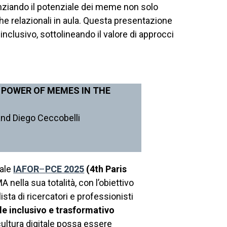
denziando il potenziale dei meme non solo
 relazionali in aula. Questa presentazione
nclusivo, sottolineando il valore di approcci
 POWER OF MEMES IN THE
 and Diego Ceccobelli
nale
IAFOR
–
PCE 2025
(
4th Paris
nella sua totalità, con l’obiettivo
ista di ricercatori e professionisti
le inclusivo e trasformativo
cultura digitale possa essere